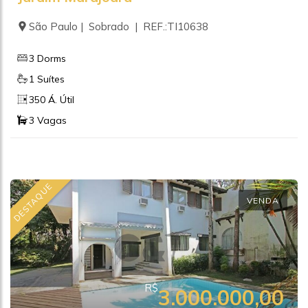
São Paulo | Sobrado | REF.:TI10638
3 Dorms
1 Suítes
350 Á. Útil
3 Vagas
DESTAQUE
VENDA
R$
3.000.000,00