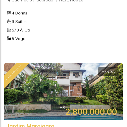
4 Dorms
3 Suítes
570 Á. Útil
5 Vagas
DESTAQUE
VENDA
R$
2.800.000,00
Jardim Marajoara