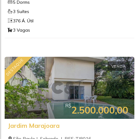
5 Dorms
3 Suítes
376 Á. Útil
3 Vagas
DESTAQUE
VENDA
R$
2.500.000,00
Jardim Marajoara
São Paulo | Sobrado | REF.:TI8016