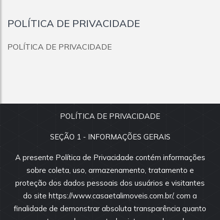
POLÍTICA DE PRIVACIDADE
POLÍTICA DE PRIVACIDADE
POLÍTICA DE PRIVACIDADE
SEÇÃO 1 - INFORMAÇÕES GERAIS
© 2026
CASA&TAL
:: CRECI 37897-J Todos os direitos
reservados.
A presente Política de Privacidade contém informações
Todas as informações e valores exibidos neste portal são
sobre coleta, uso, armazenamento, tratamento e
fornecidos pelos proprietários dos imóveis, podendo sofrer
proteção dos dados pessoais dos usuários e visitantes
alterações sem aviso prévio. Antes da proposta, consulte nossos
do site https://www.casaetalimoveis.com.br/, com a
corretores.
finalidade de demonstrar absoluta transparência quanto