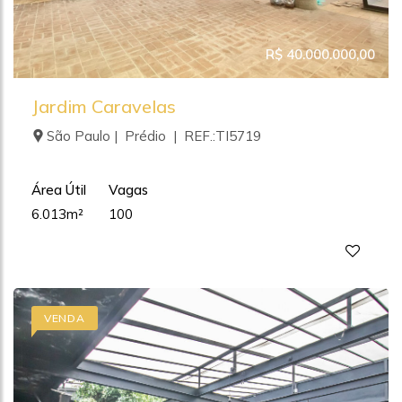
R$ 40.000.000,00
Jardim Caravelas
São Paulo | Prédio | REF.:TI5719
Área Útil
Vagas
6.013m²
100
VENDA