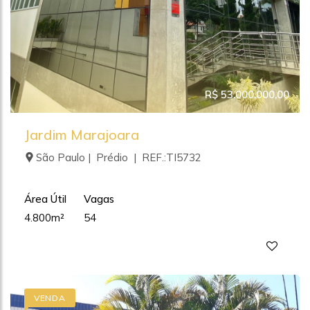
R$ 53.000.000,00
Jardim Marajoara
São Paulo | Prédio | REF.:TI5732
Área Útil
Vagas
4.800m²
54
VENDA