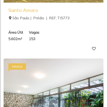
Santo Amaro
São Paulo | Prédio | REF.:TI5773
Área Útil
Vagas
5.602m²
153
VENDA