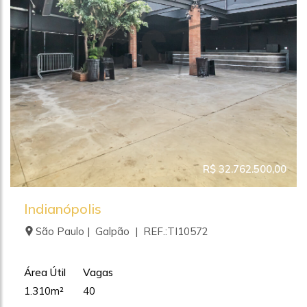
R$ 32.762.500,00
Indianópolis
São Paulo | Galpão | REF.:TI10572
Área Útil
Vagas
1.310m²
40