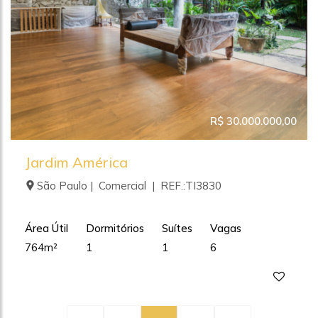
R$ 30.000.000,00
Jardim América
São Paulo | Comercial | REF.:TI3830
Área Útil
Dormitórios
Suítes
Vagas
764m²
1
1
6